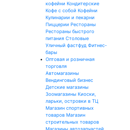
кофейни
Кондитерские
Кофе с собой
Кофейни
Кулинарии и пекарни
Пиццерии
Рестораны
Рестораны быстрого
питания
Столовые
Уличный фастфуд
Фитнес-
бары
Оптовая и розничная
торговля
Автомагазины
Вендинговый бизнес
Детские магазины
Зоомагазины
Киоски,
ларьки, островки в ТЦ
Магазин спортивных
товаров
Магазин
строительных товаров
Магазины автозапчастей