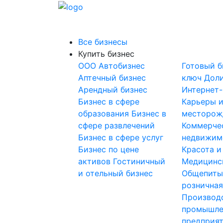
Все бизнесы
Купить бизнес
OOO
Автобизнес
Готовый б
Аптечный бизнес
ключ
Доли
Арендный бизнес
Интернет
Бизнес в сфере
Карьеры 
образования
Бизнес в
месторож
сфере развлечений
Коммерче
Бизнес в сфере услуг
недвижим
Бизнес по цене
Красота и
активов
Гостиничный
Медицинс
и отельный бизнес
Общепит
розничная
Производ
промышле
предприя