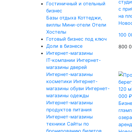
студи
Гостиничный и отельный
с при
бизнес
на пл
Базы отдыха
Коттеджи,
Ново
виллы
Мини-отели
Отели
Хостелы
100 0
Готовый бизнес под ключ
Доли в бизнесе
800 0
Интернет-магазины
IT-компании
Интернет-
магазины дверей
Интернет-магазины
косметики
Интернет-
магазины обуви
Интернет-
магазины одежды
Интернет-магазины
Бизне
продуктов питания
глэмп
Интернет-магазины
озера
техники
Сайты по
аренд
бронированию билетов
Ново