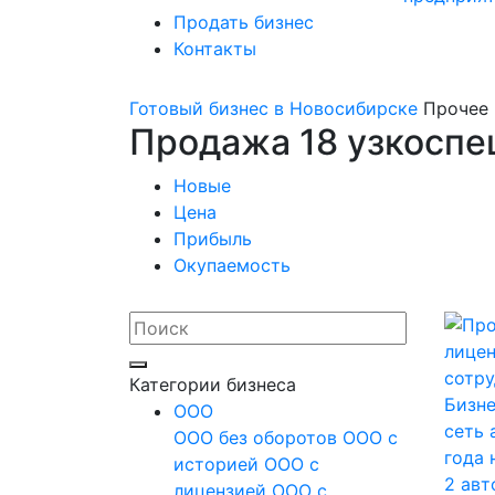
Продать бизнес
Контакты
Готовый бизнес в Новосибирске
Прочее
Продажа 18 узкоспе
Новые
Цена
Прибыль
Окупаемость
Категории бизнеса
Бизне
OOO
сеть 
ООО без оборотов
ООО с
года 
историей
ООО с
2 ав
лицензией
ООО с