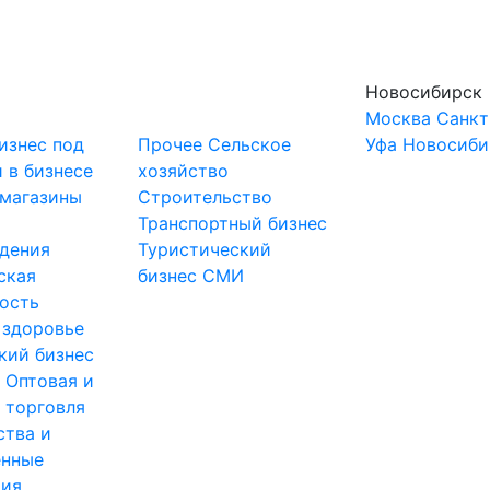
Новосибирск
Москва
Санкт
изнес под
Прочее
Сельское
Уфа
Новосиби
 в бизнесе
хозяйство
-магазины
Строительство
и
Транспортный бизнес
дения
Туристический
ская
бизнес
СМИ
ость
 здоровье
кий бизнес
ы
Оптовая и
 торговля
ства и
нные
тия