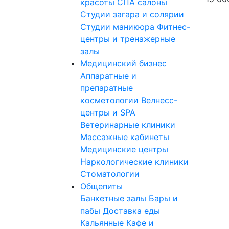
красоты
СПА салоны
Студии загара и солярии
Студии маникюра
Фитнес-
центры и тренажерные
залы
Медицинский бизнес
Аппаратные и
препаратные
косметологии
Велнесс-
центры и SPA
Ветеринарные клиники
Массажные кабинеты
Медицинские центры
Наркологические клиники
Стоматологии
Общепиты
Банкетные залы
Бары и
пабы
Доставка еды
Кальянные
Кафе и