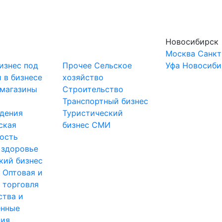
Новосибирск
Москва
Санкт
изнес под
Прочее
Сельское
Уфа
Новосиби
 в бизнесе
хозяйство
-магазины
Строительство
и
Транспортный бизнес
дения
Туристический
ская
бизнес
СМИ
ость
 здоровье
кий бизнес
ы
Оптовая и
 торговля
ства и
нные
тия