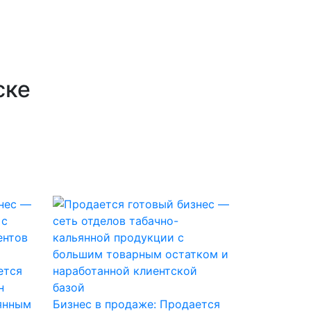
ске
ется
н
янным
Бизнес в продаже: Продается