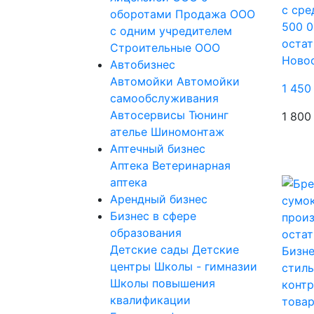
с сре
оборотами
Продажа ООО
500 0
с одним учредителем
остат
Строительные ООО
Ново
Автобизнес
Автомойки
Автомойки
1 450
самообслуживания
Автосервисы
Тюнинг
1 800
ателье
Шиномонтаж
Аптечный бизнес
Аптека
Ветеринарная
аптека
Арендный бизнес
Бизнес в сфере
образования
Детские сады
Детские
Бизне
центры
Школы - гимназии
стиль
Школы повышения
конт
квалификации
това