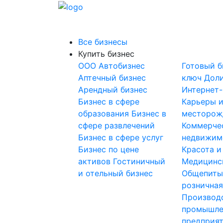
Все бизнесы
Купить бизнес
OOO
Автобизнес
Готовый б
Аптечный бизнес
ключ
Доли
Арендный бизнес
Интернет
Бизнес в сфере
Карьеры 
образования
Бизнес в
месторож
сфере развлечений
Коммерче
Бизнес в сфере услуг
недвижим
Бизнес по цене
Красота и
активов
Гостиничный
Медицинс
и отельный бизнес
Общепит
розничная
Производ
промышле
предприя