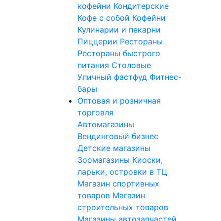
кофейни
Кондитерские
Кофе с собой
Кофейни
Кулинарии и пекарни
Пиццерии
Рестораны
Рестораны быстрого
питания
Столовые
Уличный фастфуд
Фитнес-
бары
Оптовая и розничная
торговля
Автомагазины
Вендинговый бизнес
Детские магазины
Зоомагазины
Киоски,
ларьки, островки в ТЦ
Магазин спортивных
товаров
Магазин
строительных товаров
Магазины автозапчастей