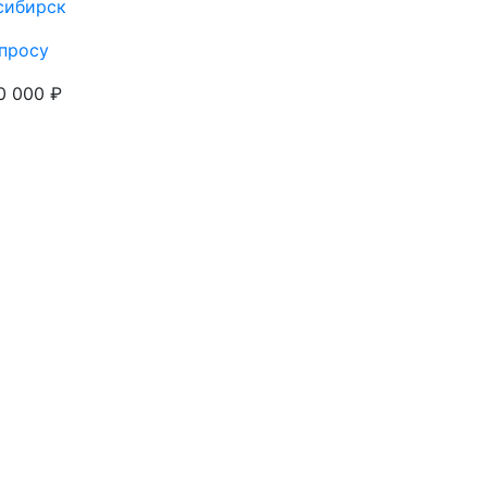
сибирск
просу
0 000 ₽