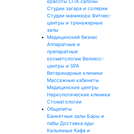
красоты
СПА салоны
Студии загара и солярии
Студии маникюра
Фитнес-
центры и тренажерные
залы
Медицинский бизнес
Аппаратные и
препаратные
косметологии
Велнесс-
центры и SPA
Ветеринарные клиники
Массажные кабинеты
Медицинские центры
Наркологические клиники
Стоматологии
Общепиты
Банкетные залы
Бары и
пабы
Доставка еды
Кальянные
Кафе и