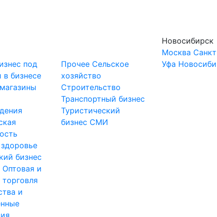
Новосибирск
Москва
Санкт
изнес под
Прочее
Сельское
Уфа
Новосиби
 в бизнесе
хозяйство
-магазины
Строительство
и
Транспортный бизнес
дения
Туристический
ская
бизнес
СМИ
ость
 здоровье
кий бизнес
ы
Оптовая и
 торговля
ства и
нные
тия