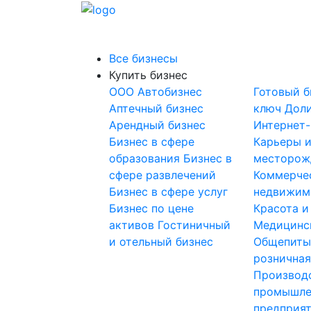
Все бизнесы
Купить бизнес
OOO
Автобизнес
Готовый б
Аптечный бизнес
ключ
Доли
Арендный бизнес
Интернет
Бизнес в сфере
Карьеры 
образования
Бизнес в
месторож
сфере развлечений
Коммерче
Бизнес в сфере услуг
недвижим
Бизнес по цене
Красота и
активов
Гостиничный
Медицинс
и отельный бизнес
Общепит
розничная
Производ
промышле
предприя