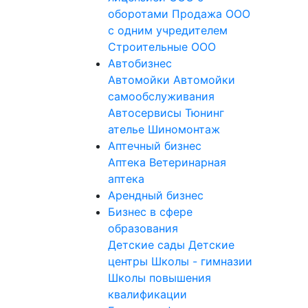
оборотами
Продажа ООО
с одним учредителем
Строительные ООО
Автобизнес
Автомойки
Автомойки
самообслуживания
Автосервисы
Тюнинг
ателье
Шиномонтаж
Аптечный бизнес
Аптека
Ветеринарная
аптека
Арендный бизнес
Бизнес в сфере
образования
Детские сады
Детские
центры
Школы - гимназии
Школы повышения
квалификации