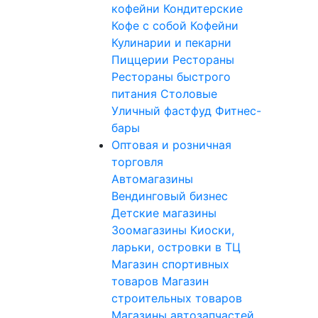
кофейни
Кондитерские
Кофе с собой
Кофейни
Кулинарии и пекарни
Пиццерии
Рестораны
Рестораны быстрого
питания
Столовые
Уличный фастфуд
Фитнес-
бары
Оптовая и розничная
торговля
Автомагазины
Вендинговый бизнес
Детские магазины
Зоомагазины
Киоски,
ларьки, островки в ТЦ
Магазин спортивных
товаров
Магазин
строительных товаров
Магазины автозапчастей