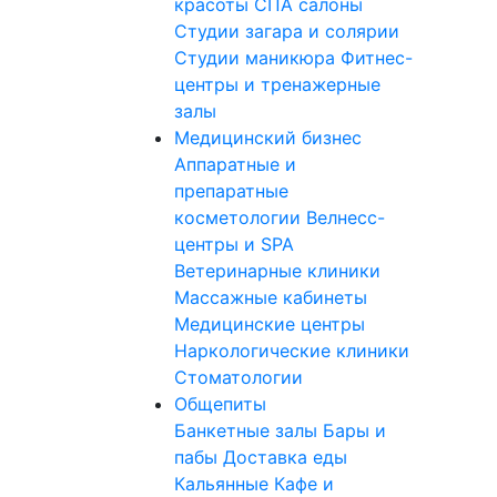
красоты
СПА салоны
Студии загара и солярии
Студии маникюра
Фитнес-
центры и тренажерные
залы
Медицинский бизнес
Аппаратные и
препаратные
косметологии
Велнесс-
центры и SPA
Ветеринарные клиники
Массажные кабинеты
Медицинские центры
Наркологические клиники
Стоматологии
Общепиты
Банкетные залы
Бары и
пабы
Доставка еды
Кальянные
Кафе и