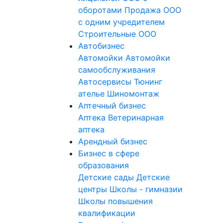
оборотами
Продажа ООО
с одним учредителем
Строительные ООО
Автобизнес
Автомойки
Автомойки
самообслуживания
Автосервисы
Тюнинг
ателье
Шиномонтаж
Аптечный бизнес
Аптека
Ветеринарная
аптека
Арендный бизнес
Бизнес в сфере
образования
Детские сады
Детские
центры
Школы - гимназии
Школы повышения
квалификации