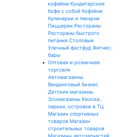
кофейни
Кондитерские
Кофе с собой
Кофейни
Кулинарии и пекарни
Пиццерии
Рестораны
Рестораны быстрого
питания
Столовые
Уличный фастфуд
Фитнес-
бары
Оптовая и розничная
торговля
Автомагазины
Вендинговый бизнес
Детские магазины
Зоомагазины
Киоски,
ларьки, островки в ТЦ
Магазин спортивных
товаров
Магазин
строительных товаров
Магазины автозапчастей