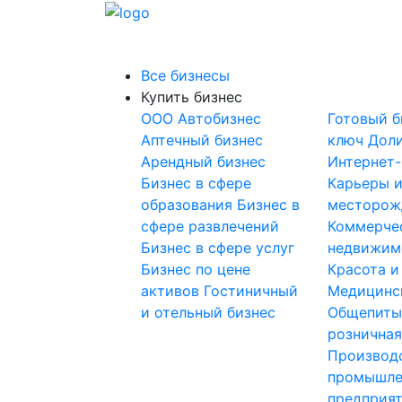
Все бизнесы
Купить бизнес
OOO
Автобизнес
Готовый б
Аптечный бизнес
ключ
Доли
Арендный бизнес
Интернет
Бизнес в сфере
Карьеры 
образования
Бизнес в
месторож
сфере развлечений
Коммерче
Бизнес в сфере услуг
недвижим
Бизнес по цене
Красота и
активов
Гостиничный
Медицинс
и отельный бизнес
Общепит
розничная
Производ
промышле
предприя