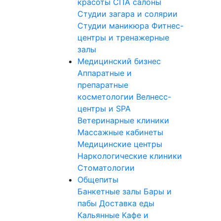
красоты
СПА салоны
Студии загара и солярии
Студии маникюра
Фитнес-
центры и тренажерные
залы
Медицинский бизнес
Аппаратные и
препаратные
косметологии
Велнесс-
центры и SPA
Ветеринарные клиники
Массажные кабинеты
Медицинские центры
Наркологические клиники
Стоматологии
Общепиты
Банкетные залы
Бары и
пабы
Доставка еды
Кальянные
Кафе и