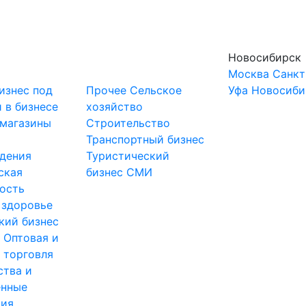
Новосибирск
Москва
Санкт
изнес под
Прочее
Сельское
Уфа
Новосиби
 в бизнесе
хозяйство
-магазины
Строительство
и
Транспортный бизнес
дения
Туристический
ская
бизнес
СМИ
ость
 здоровье
кий бизнес
ы
Оптовая и
 торговля
ства и
нные
тия