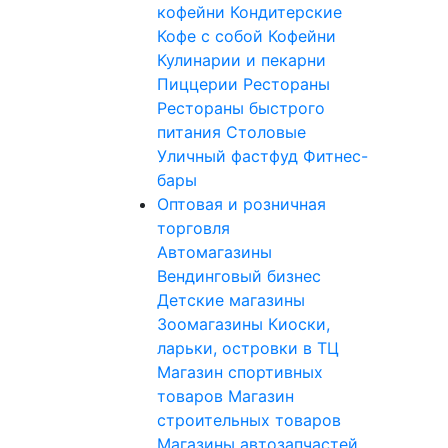
кофейни
Кондитерские
Кофе с собой
Кофейни
Кулинарии и пекарни
Пиццерии
Рестораны
Рестораны быстрого
питания
Столовые
Уличный фастфуд
Фитнес-
бары
Оптовая и розничная
торговля
Автомагазины
Вендинговый бизнес
Детские магазины
Зоомагазины
Киоски,
ларьки, островки в ТЦ
Магазин спортивных
товаров
Магазин
строительных товаров
Магазины автозапчастей