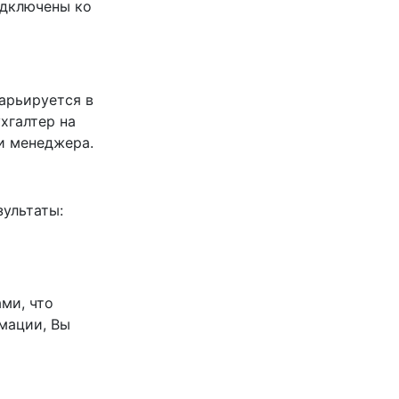
одключены ко
варьируется в
хгалтер на
и менеджера.
ультаты:
ми, что
мации, Вы