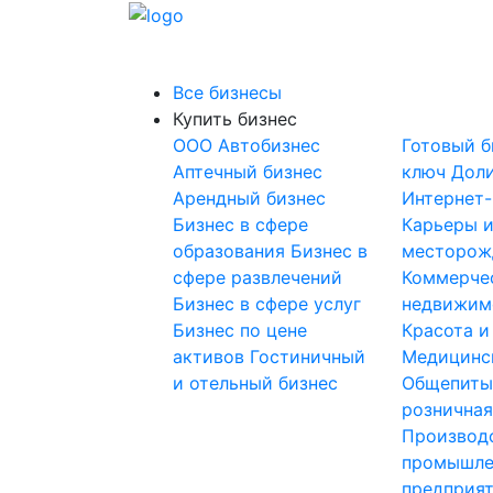
Все бизнесы
Купить бизнес
OOO
Автобизнес
Готовый б
Аптечный бизнес
ключ
Доли
Арендный бизнес
Интернет
Бизнес в сфере
Карьеры 
образования
Бизнес в
месторож
сфере развлечений
Коммерче
Бизнес в сфере услуг
недвижим
Бизнес по цене
Красота и
активов
Гостиничный
Медицинс
и отельный бизнес
Общепит
розничная
Производ
промышле
предприя