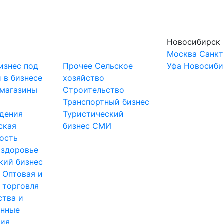
Новосибирск
Москва
Санкт
изнес под
Прочее
Сельское
Уфа
Новосиби
 в бизнесе
хозяйство
-магазины
Строительство
и
Транспортный бизнес
дения
Туристический
ская
бизнес
СМИ
ость
 здоровье
кий бизнес
ы
Оптовая и
 торговля
ства и
нные
тия