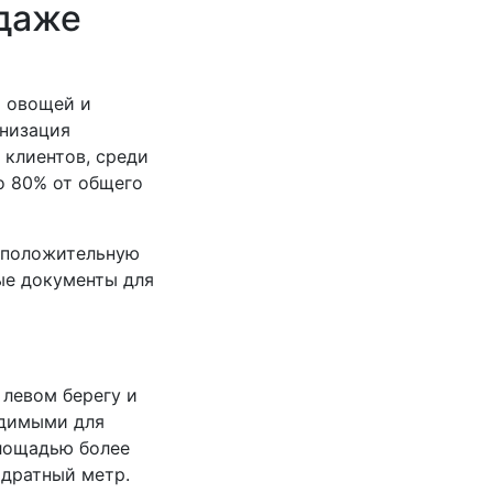
одаже
й овощей и
анизация
 клиентов, среди
о 80% от общего
т положительную
ые документы для
левом берегу и
одимыми для
площадью более
адратный метр.