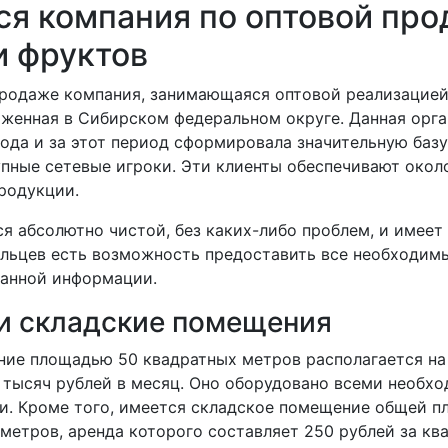
ся компания по оптовой пр
и фруктов
продаже компания, занимающаяся оптовой реализацие
оженная в Сибирском федеральном округе. Данная орг
года и за этот период сформировала значительную базу
упные сетевые игроки. Эти клиенты обеспечивают окол
родукции.
ся абсолютно чистой, без каких-либо проблем, и имее
ельцев есть возможность предоставить все необходим
анной информации.
и складские помещения
ие площадью 50 квадратных метров располагается на 
6 тысяч рублей в месяц. Оно оборудовано всеми необх
и. Кроме того, имеется складское помещение общей 
метров, аренда которого составляет 250 рублей за кв