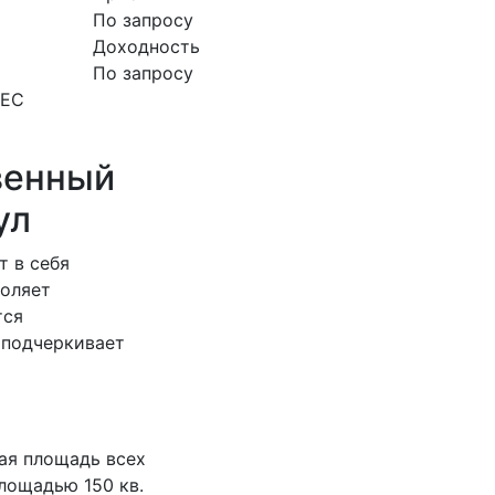
По запросу
Доходность
По запросу
НЕС
венный
ул
т в себя
воляет
тся
 подчеркивает
щая площадь всех
лощадью 150 кв.