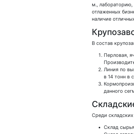
м., лабораторию,
отлаженных бизн
наличие отличных
Крупозав
В состав крупоз
Перловая, я
Производите
Линия по вы
в 14 тонн в 
Кормопроизв
данного сег
Складски
Среди складских
Склад сырья