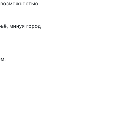
с возможностью
ьё, минуя город
м: