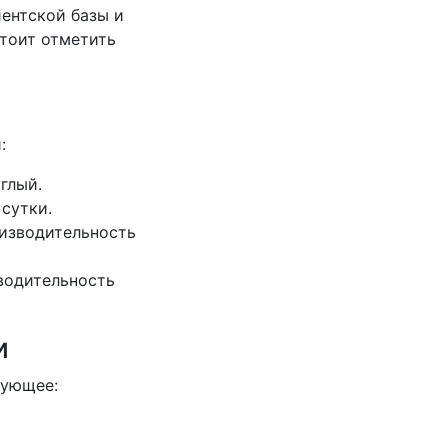
иентской базы и
тоит отметить
:
глый.
сутки.
оизводительность
водительность
и
дующее: