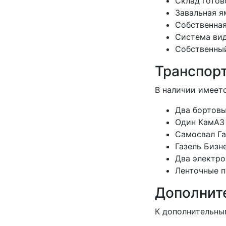
Склад готов
Завальная я
Собственная
Система вид
Собственный
Транспор
В наличии имеетс
Два бортовы
Один КамАЗ 
Самосвал Га
Газель Бизне
Два электро
Ленточные п
Дополнит
К дополнительны