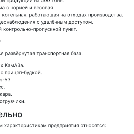
ой продукции на 500 тонн.
ма с норией и весовая.
 котельная, работающая на отходах производства.
еонаблюдения с удалённым доступом.
 контрольно-пропускной пункт.
т
я развёрнутая транспортная база:
х КамАЗа.
с прицеп-будкой.
з-53.
с.
кара.
огрузчики.
ельно
м характеристикам предприятия относятся: