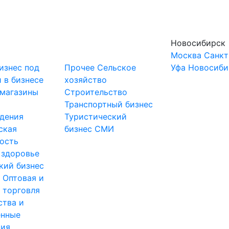
Новосибирск
Москва
Санкт
изнес под
Прочее
Сельское
Уфа
Новосиби
 в бизнесе
хозяйство
-магазины
Строительство
и
Транспортный бизнес
дения
Туристический
ская
бизнес
СМИ
ость
 здоровье
кий бизнес
ы
Оптовая и
 торговля
ства и
нные
тия