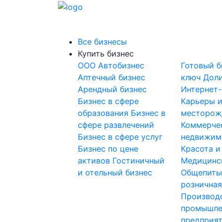
Все бизнесы
Купить бизнес
OOO
Автобизнес
Готовый б
Аптечный бизнес
ключ
Доли
Арендный бизнес
Интернет
Бизнес в сфере
Карьеры 
образования
Бизнес в
месторож
сфере развлечений
Коммерче
Бизнес в сфере услуг
недвижим
Бизнес по цене
Красота и
активов
Гостиничный
Медицинс
и отельный бизнес
Общепит
розничная
Производ
промышле
предприя