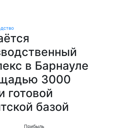
одство
аётся
зводственный
екс в Барнауле
ощадью 3000
 и готовой
тской базой
Прибыль