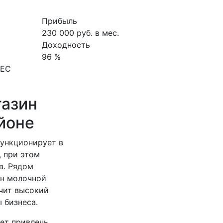
Прибыль
230 000 руб. в мес.
Доходность
96 %
НЕС
газин
йоне
функционирует в
 при этом
в. Рядом
ин молочной
ечит высокий
 бизнеса.
ает привлечь