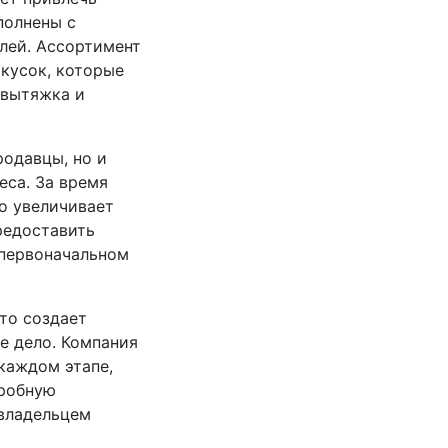
полнены с
лей. Ассортимент
акусок, которые
 вытяжка и
родавцы, но и
еса. За время
о увеличивает
редоставить
 первоначальном
то создает
е дело. Компания
каждом этапе,
дробную
 владельцем