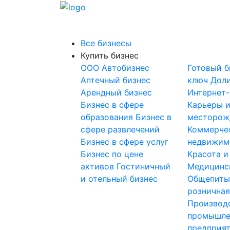
Все бизнесы
Купить бизнес
OOO
Автобизнес
Готовый б
Аптечный бизнес
ключ
Доли
Арендный бизнес
Интернет
Бизнес в сфере
Карьеры 
образования
Бизнес в
месторож
сфере развлечений
Коммерче
Бизнес в сфере услуг
недвижим
Бизнес по цене
Красота и
активов
Гостиничный
Медицинс
и отельный бизнес
Общепит
розничная
Производ
промышле
предприя