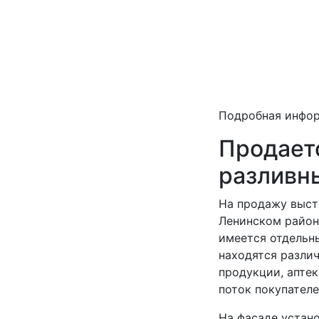
Подробная инфо
Продает
разливн
На продажу выст
Ленинском район
имеется отдельны
находятся различ
продукции, аптек
поток покупателе
На фасаде устано