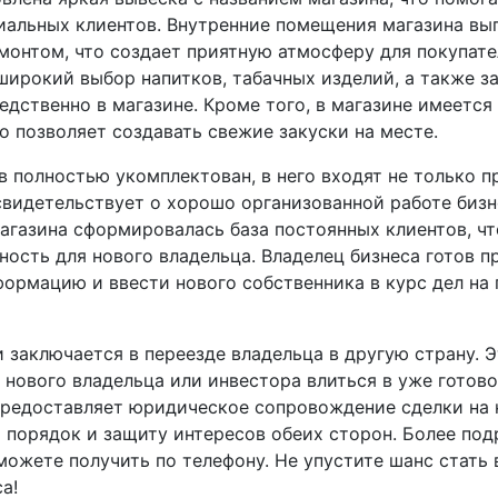
иальных клиентов. Внутренние помещения магазина вы
монтом, что создает приятную атмосферу для покупате
широкий выбор напитков, табачных изделий, а также з
едственно в магазине. Кроме того, в магазине имеется
то позволяет создавать свежие закуски на месте.
 полностью укомплектован, в него входят не только п
свидетельствует о хорошо организованной работе бизн
агазина сформировалась база постоянных клиентов, чт
ность для нового владельца. Владелец бизнеса готов п
ормацию и ввести нового собственника в курс дел на
заключается в переезде владельца в другую страну. Э
нового владельца или инвестора влиться в уже готово
предоставляет юридическое сопровождение сделки на 
т порядок и защиту интересов обеих сторон. Более по
ожете получить по телефону. Не упустите шанс стать
а!