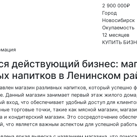
2 900 000₽
Город
Новосибирск
Окупаемость
12 месяцев
КУПИТЬ БИЗ
рмация
ся действующий бизнес: ма
ых напитков в Ленинском ра
авлен магазин разливных напитков, который успешно 
е. Данный магазин занимает первый этаж жилого дома,
й вход, что обеспечивает удобный доступ для клиенто
ные торговые точки, такие как мясной магазин, магаз
а и кондитерский магазин. Это сосредоточение обесп
й, что является важным аспектом для успешной работы
влена яркая вывеска с названием магазина, что помог