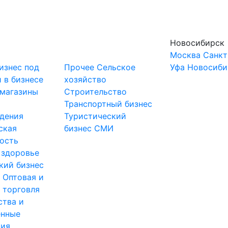
Новосибирск
Москва
Санкт
изнес под
Прочее
Сельское
Уфа
Новосиби
 в бизнесе
хозяйство
-магазины
Строительство
и
Транспортный бизнес
дения
Туристический
ская
бизнес
СМИ
ость
 здоровье
кий бизнес
ы
Оптовая и
 торговля
ства и
нные
тия