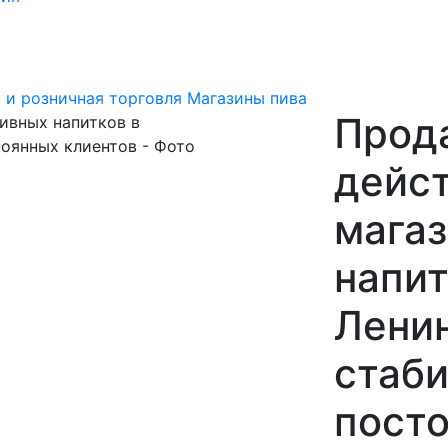
 и розничная торговля
Магазины пива
Прод
дейс
магаз
напит
Ленин
стаби
посто