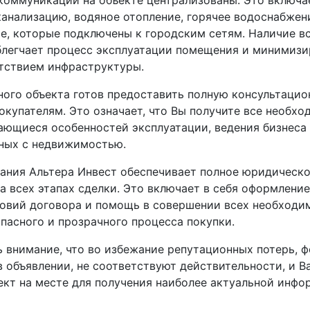
коммуникации на объекте централизованы. Это включа
канализацию, водяное отопление, горячее водоснабжен
е, которые подключены к городским сетям. Наличие в
легчает процесс эксплуатации помещения и минимизи
утствием инфраструктуры.
ного объекта готов предоставить полную консультаци
купателям. Это означает, что Вы получите все необх
сающиеся особенностей эксплуатации, ведения бизнеса
нных с недвижимостью.
пания Альтера Инвест обеспечивает полное юридическ
 всех этапах сделки. Это включает в себя оформление
ловий договора и помощь в совершении всех необходи
пасного и прозрачного процесса покупки.
 внимание, что во избежание репутационных потерь, ф
 объявлении, не соответствуют действительности, и В
ект на месте для получения наиболее актуальной инфо