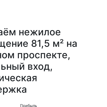
аём нежилое
ение 81,5 м² на
ом проспекте,
ьный вход,
ическая
ержка
Прибыль