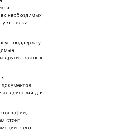
ет
ие и
сех необходимых
рует риски,
онную поддержку
одимые
 и других важных
ое
 документов,
мых действий для
отографии,
ам стоит
рмации о его