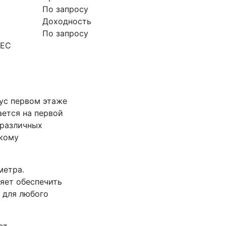
По запросу
Доходность
По запросу
НЕС
ус первом этаже
ается на первой
 различных
окому
метра.
яет обеспечить
 для любого