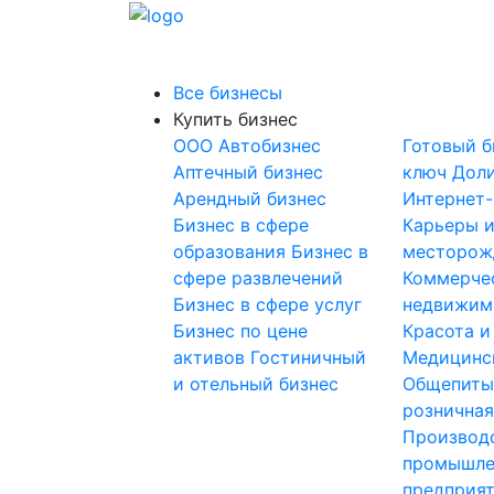
Все бизнесы
Купить бизнес
OOO
Автобизнес
Готовый б
Аптечный бизнес
ключ
Доли
Арендный бизнес
Интернет
Бизнес в сфере
Карьеры 
образования
Бизнес в
месторож
сфере развлечений
Коммерче
Бизнес в сфере услуг
недвижим
Бизнес по цене
Красота и
активов
Гостиничный
Медицинс
и отельный бизнес
Общепит
розничная
Производ
промышле
предприя