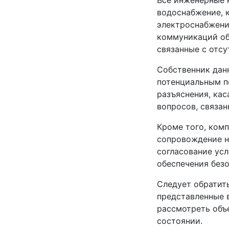
Все инженерные 
водоснабжение, 
электроснабжени
коммуникаций об
связанные с отс
Собственник дан
потенциальным по
разъяснения, ка
вопросов, связа
Кроме того, ком
сопровождение на
согласование ус
обеспечения безо
Следует обратить
представленные в
рассмотреть объ
состоянии.