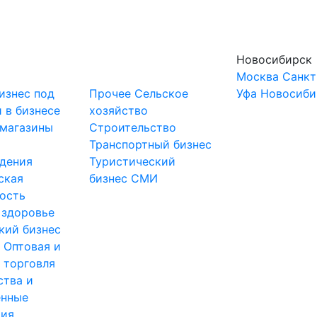
Новосибирск
Москва
Санкт
изнес под
Прочее
Сельское
Уфа
Новосиби
 в бизнесе
хозяйство
-магазины
Строительство
и
Транспортный бизнес
дения
Туристический
ская
бизнес
СМИ
ость
 здоровье
кий бизнес
ы
Оптовая и
 торговля
ства и
нные
тия