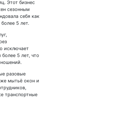
ц. Этот бизнес
жен сезонным
ндовала себя как
более 5 лет.
уг,
рез
то исключает
более 5 лет, что
тношений.
ые разовые
кже мытьё окон и
отрудников,
же транспортные