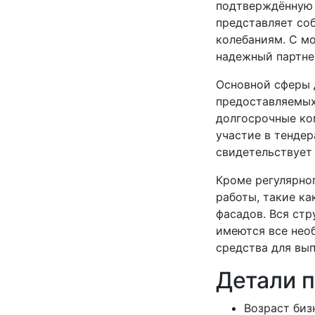
подтверждённую 
представляет со
колебаниям. С мо
надежный партнер
Основной сферы 
предоставляемых
долгосрочные ко
участие в тендер
свидетельствует
Кроме регулярно
работы, такие ка
фасадов. Вся ст
имеются все нео
средства для вып
Детали 
Возраст бизн