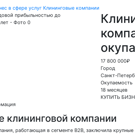
нес в сфере услуг
Клининговые компании
Клин
компа
окуп
17 800 000₽
Город
Санкт-Петерб
Окупаемость
18 месяцев
КУПИТЬ БИЗ
рмация
е клининговой компании
пания, работающая в сегменте B2B, заключила крупные