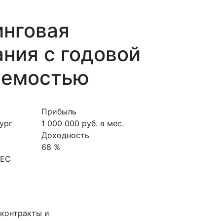
инговая
ния с годовой
аемостью
Прибыль
ург
1 000 000 руб. в мес.
Доходность
68 %
НЕС
 контракты и