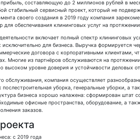
прибыль, составляющую до 2 миллионов рублей в меся
бой стабильный сервисный проект, который не подвер
мента своего создания в 2019 году компания зарекоме
 для обеспечивания клининговых услуг на протяжении 
деятельности включает полный спектр клининговых усл
 исключительно для бизнеса. Выручка формируется че
ммерческие договора с корпоративными клиентами, ч
ах. Многие из партнёров обслуживаются на протяжении 
 о высоком уровне доверия и устойчивости деловых о
го обслуживания, компания осуществляет разнообразн
к послестроительная уборка, генеральные уборки, а та
руктура бизнеса хорошо налажена: сформирован штат с
бходимые офисные пространства, оборудование, а так
олнения заказов.
проекта
еса: с 2019 года