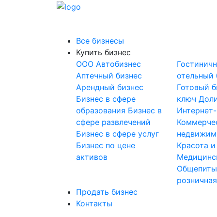
Все бизнесы
Купить бизнес
OOO
Автобизнес
Гостинич
Аптечный бизнес
отельный 
Арендный бизнес
Готовый б
Бизнес в сфере
ключ
Доли
образования
Бизнес в
Интернет
сфере развлечений
Коммерче
Бизнес в сфере услуг
недвижим
Бизнес по цене
Красота и
активов
Медицинс
Общепит
розничная
Продать бизнес
Контакты