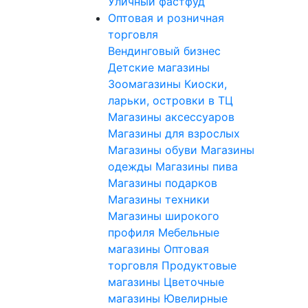
Уличный фастфуд
Оптовая и розничная
торговля
Вендинговый бизнес
Детские магазины
Зоомагазины
Киоски,
ларьки, островки в ТЦ
Магазины аксессуаров
Магазины для взрослых
Магазины обуви
Магазины
одежды
Магазины пива
Магазины подарков
Магазины техники
Магазины широкого
профиля
Мебельные
магазины
Оптовая
торговля
Продуктовые
магазины
Цветочные
магазины
Ювелирные