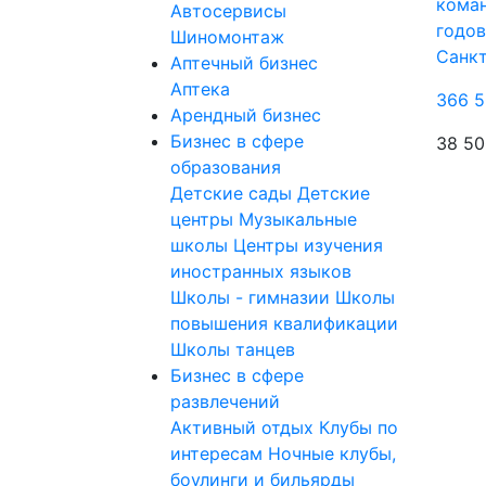
коман
Автосервисы
годов
Шиномонтаж
Санк
Аптечный бизнес
Аптека
366 5
Арендный бизнес
Бизнес в сфере
38 50
образования
Детские сады
Детские
центры
Музыкальные
школы
Центры изучения
иностранных языков
Школы - гимназии
Школы
повышения квалификации
Школы танцев
Бизнес в сфере
развлечений
Активный отдых
Клубы по
интересам
Ночные клубы,
боулинги и бильярды