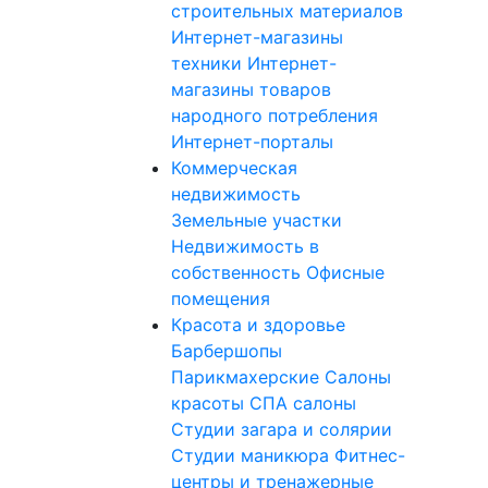
строительных материалов
Интернет-магазины
техники
Интернет-
магазины товаров
народного потребления
Интернет-порталы
Коммерческая
недвижимость
Земельные участки
Недвижимость в
собственность
Офисные
помещения
Красота и здоровье
Барбершопы
Парикмахерские
Салоны
красоты
СПА салоны
Студии загара и солярии
Студии маникюра
Фитнес-
центры и тренажерные