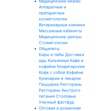
Медицинский бизнес
Аппаратные и
препаратные
косметологии
Ветеринарные клиники
Массажные кабинеты
Медицинские центры
Стоматологии
Общепиты
Бары и пабы
Доставка
еды
Кальянные
Кафе и
кофейни
Кондитерские
Кофе с собой
Кофейни
Кулинарии и пекарни
Пиццерии
Рестораны
Рестораны быстрого
питания
Столовые
Уличный фастфуд
Оптовая и розничная