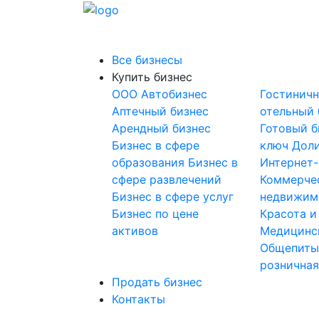
Все бизнесы
Купить бизнес
OOO
Автобизнес
Гостинич
Аптечный бизнес
отельный 
Арендный бизнес
Готовый б
Бизнес в сфере
ключ
Доли
образования
Бизнес в
Интернет
сфере развлечений
Коммерче
Бизнес в сфере услуг
недвижим
Бизнес по цене
Красота и
активов
Медицинс
Общепит
розничная
Продать бизнес
Контакты