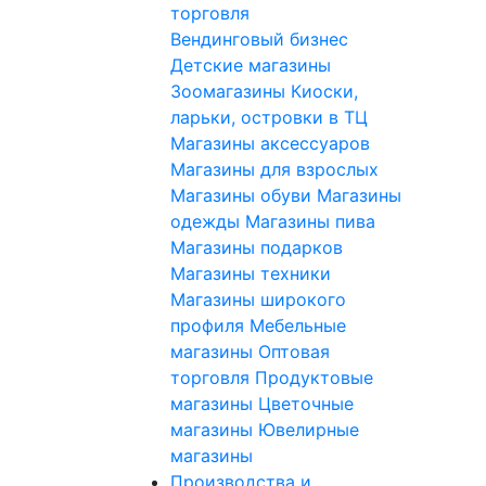
торговля
Вендинговый бизнес
Детские магазины
Зоомагазины
Киоски,
ларьки, островки в ТЦ
Магазины аксессуаров
Магазины для взрослых
Магазины обуви
Магазины
одежды
Магазины пива
Магазины подарков
Магазины техники
Магазины широкого
профиля
Мебельные
магазины
Оптовая
торговля
Продуктовые
магазины
Цветочные
магазины
Ювелирные
магазины
Производства и