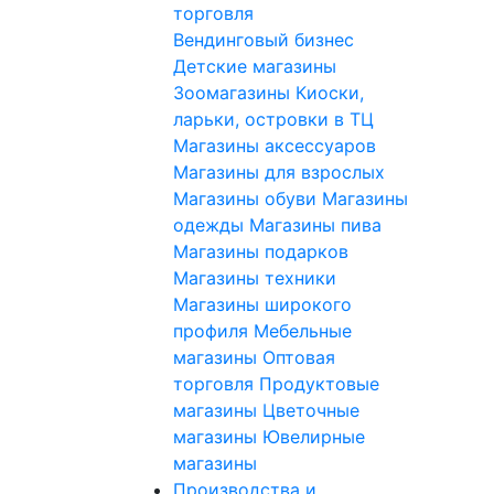
торговля
Вендинговый бизнес
Детские магазины
Зоомагазины
Киоски,
ларьки, островки в ТЦ
Магазины аксессуаров
Магазины для взрослых
Магазины обуви
Магазины
одежды
Магазины пива
Магазины подарков
Магазины техники
Магазины широкого
профиля
Мебельные
магазины
Оптовая
торговля
Продуктовые
магазины
Цветочные
магазины
Ювелирные
магазины
Производства и