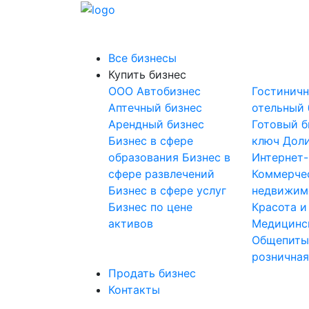
Все бизнесы
Купить бизнес
OOO
Автобизнес
Гостинич
Аптечный бизнес
отельный 
Арендный бизнес
Готовый б
Бизнес в сфере
ключ
Доли
образования
Бизнес в
Интернет
сфере развлечений
Коммерче
Бизнес в сфере услуг
недвижим
Бизнес по цене
Красота и
активов
Медицинс
Общепит
розничная
Продать бизнес
Контакты