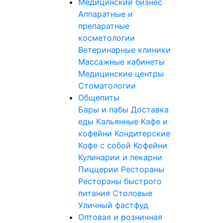
Медицинский бизнес
Аппаратные и
препаратные
косметологии
Ветеринарные клиники
Массажные кабинеты
Медицинские центры
Стоматологии
Общепиты
Бары и пабы
Доставка
еды
Кальянные
Кафе и
кофейни
Кондитерские
Кофе с собой
Кофейни
Кулинарии и пекарни
Пиццерии
Рестораны
Рестораны быстрого
питания
Столовые
Уличный фастфуд
Оптовая и розничная