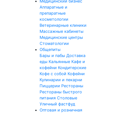
Медицинский бизнес
Аппаратные и
препаратные
косметологии
Ветеринарные клиники
Массажные кабинеты
Медицинские центры
Стоматологии
Общепиты
Бары и пабы
Доставка
еды
Кальянные
Кафе и
кофейни
Кондитерские
Кофе с собой
Кофейни
Кулинарии и пекарни
Пиццерии
Рестораны
Рестораны быстрого
питания
Столовые
Уличный фастфуд
Оптовая и розничная