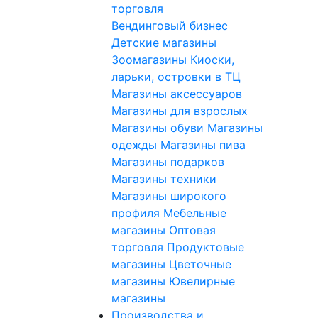
торговля
Вендинговый бизнес
Детские магазины
Зоомагазины
Киоски,
ларьки, островки в ТЦ
Магазины аксессуаров
Магазины для взрослых
Магазины обуви
Магазины
одежды
Магазины пива
Магазины подарков
Магазины техники
Магазины широкого
профиля
Мебельные
магазины
Оптовая
торговля
Продуктовые
магазины
Цветочные
магазины
Ювелирные
магазины
Производства и