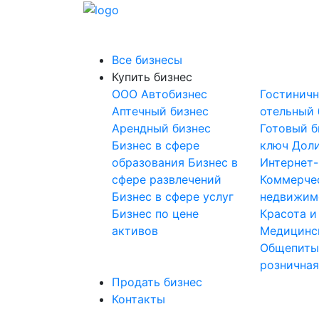
Все бизнесы
Купить бизнес
OOO
Автобизнес
Гостинич
Аптечный бизнес
отельный 
Арендный бизнес
Готовый б
Бизнес в сфере
ключ
Доли
образования
Бизнес в
Интернет
сфере развлечений
Коммерче
Бизнес в сфере услуг
недвижим
Бизнес по цене
Красота и
активов
Медицинс
Общепит
розничная
Продать бизнес
Контакты