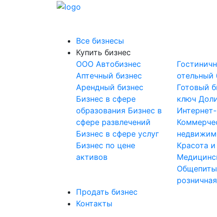
Все бизнесы
Купить бизнес
OOO
Автобизнес
Гостинич
Аптечный бизнес
отельный 
Арендный бизнес
Готовый б
Бизнес в сфере
ключ
Доли
образования
Бизнес в
Интернет
сфере развлечений
Коммерче
Бизнес в сфере услуг
недвижим
Бизнес по цене
Красота и
активов
Медицинс
Общепит
розничная
Продать бизнес
Контакты