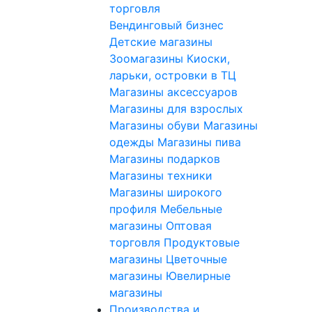
торговля
Вендинговый бизнес
Детские магазины
Зоомагазины
Киоски,
ларьки, островки в ТЦ
Магазины аксессуаров
Магазины для взрослых
Магазины обуви
Магазины
одежды
Магазины пива
Магазины подарков
Магазины техники
Магазины широкого
профиля
Мебельные
магазины
Оптовая
торговля
Продуктовые
магазины
Цветочные
магазины
Ювелирные
магазины
Производства и