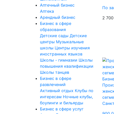
Аптечный бизнес
По за
Аптека
Арендный бизнес
2 700
Бизнес в сфере
образования
Детские сады
Детские
центры
Музыкальные
школы
Центры изучения
иностранных языков
Школы - гимназии
Школы
повышения квалификации
Школы танцев
Бизнес в сфере
Бизне
развлечений
Прои
Активный отдых
Клубы по
женс
интересам
Ночные клубы,
сегме
боулинги и бильярды
Санк
Бизнес в сфере услуг
900 0