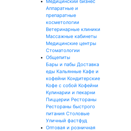
Медицинский бизнес
Аппаратные и
препаратные
косметологии
Ветеринарные клиники
Массажные кабинеты
Медицинские центры
Стоматологии
Общепиты
Бары и пабы
Доставка
еды
Кальянные
Кафе и
кофейни
Кондитерские
Кофе с собой
Кофейни
Кулинарии и пекарни
Пиццерии
Рестораны
Рестораны быстрого
питания
Столовые
Уличный фастфуд
Оптовая и розничная