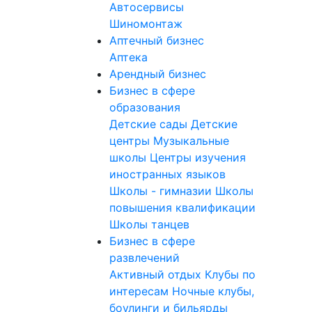
Автосервисы
Шиномонтаж
Аптечный бизнес
Аптека
Арендный бизнес
Бизнес в сфере
образования
Детские сады
Детские
центры
Музыкальные
школы
Центры изучения
иностранных языков
Школы - гимназии
Школы
повышения квалификации
Школы танцев
Бизнес в сфере
развлечений
Активный отдых
Клубы по
интересам
Ночные клубы,
боулинги и бильярды