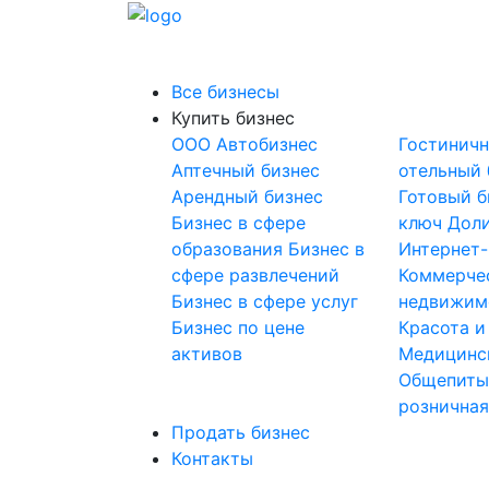
Все бизнесы
Купить бизнес
OOO
Автобизнес
Гостинич
Аптечный бизнес
отельный 
Арендный бизнес
Готовый б
Бизнес в сфере
ключ
Доли
образования
Бизнес в
Интернет
сфере развлечений
Коммерче
Бизнес в сфере услуг
недвижим
Бизнес по цене
Красота и
активов
Медицинс
Общепит
розничная
Продать бизнес
Контакты