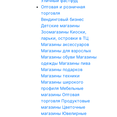
Уличный фастфуд
Оптовая и розничная
торговля
Вендинговый бизнес
Детские магазины
Зоомагазины
Киоски,
ларьки, островки в ТЦ
Магазины аксессуаров
Магазины для взрослых
Магазины обуви
Магазины
одежды
Магазины пива
Магазины подарков
Магазины техники
Магазины широкого
профиля
Мебельные
магазины
Оптовая
торговля
Продуктовые
магазины
Цветочные
магазины
Ювелирные