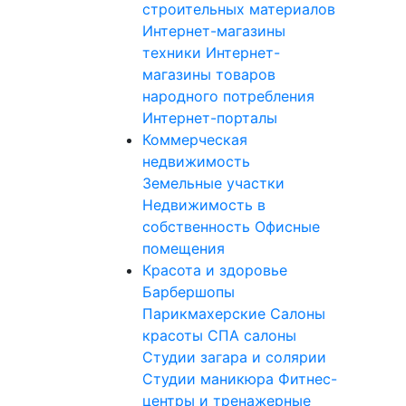
строительных материалов
Интернет-магазины
техники
Интернет-
магазины товаров
народного потребления
Интернет-порталы
Коммерческая
недвижимость
Земельные участки
Недвижимость в
собственность
Офисные
помещения
Красота и здоровье
Барбершопы
Парикмахерские
Салоны
красоты
СПА салоны
Студии загара и солярии
Студии маникюра
Фитнес-
центры и тренажерные