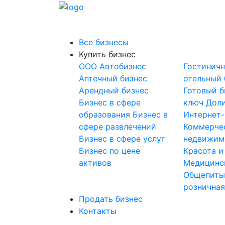
Все бизнесы
Купить бизнес
OOO
Автобизнес
Гостинич
Аптечный бизнес
отельный 
Арендный бизнес
Готовый б
Бизнес в сфере
ключ
Доли
образования
Бизнес в
Интернет
сфере развлечений
Коммерче
Бизнес в сфере услуг
недвижим
Бизнес по цене
Красота и
активов
Медицинс
Общепит
розничная
Продать бизнес
Контакты