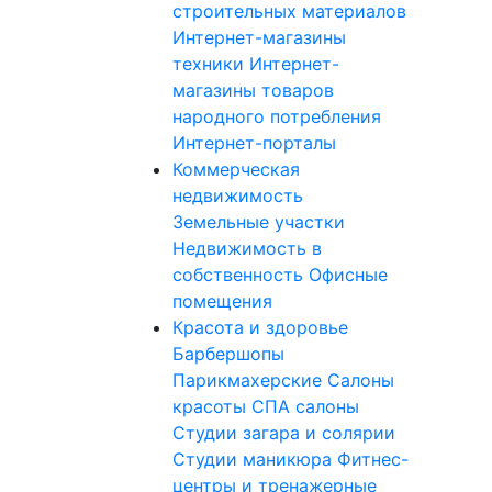
строительных материалов
Интернет-магазины
техники
Интернет-
магазины товаров
народного потребления
Интернет-порталы
Коммерческая
недвижимость
Земельные участки
Недвижимость в
собственность
Офисные
помещения
Красота и здоровье
Барбершопы
Парикмахерские
Салоны
красоты
СПА салоны
Студии загара и солярии
Студии маникюра
Фитнес-
центры и тренажерные