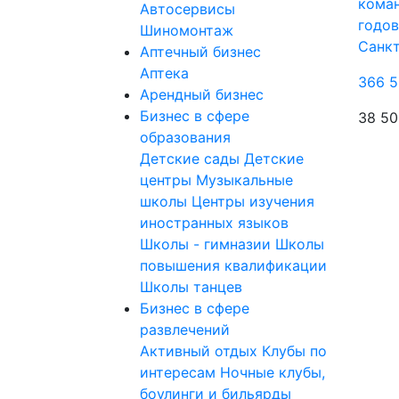
коман
Автосервисы
годов
Шиномонтаж
Санк
Аптечный бизнес
Аптека
366 5
Арендный бизнес
Бизнес в сфере
38 50
образования
Детские сады
Детские
центры
Музыкальные
школы
Центры изучения
иностранных языков
Школы - гимназии
Школы
повышения квалификации
Школы танцев
Бизнес в сфере
развлечений
Активный отдых
Клубы по
интересам
Ночные клубы,
боулинги и бильярды