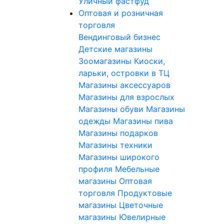
Уличный фастфуд
Оптовая и розничная
торговля
Вендинговый бизнес
Детские магазины
Зоомагазины
Киоски,
ларьки, островки в ТЦ
Магазины аксессуаров
Магазины для взрослых
Магазины обуви
Магазины
одежды
Магазины пива
Магазины подарков
Магазины техники
Магазины широкого
профиля
Мебельные
магазины
Оптовая
торговля
Продуктовые
магазины
Цветочные
магазины
Ювелирные