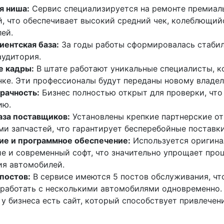
я ниша:
Сервис специализируется на ремонте премиал
, что обеспечивает высокий средний чек, колеблющийс
лей.
иентская база:
За годы работы сформировалась стабил
аудитория.
 кадры:
В штате работают уникальные специалисты, к
нке. Эти профессионалы будут переданы новому владел
рачность:
Бизнес полностью открыт для проверки, чт
ию.
аза поставщиков:
Установлены крепкие партнерские о
и запчастей, что гарантирует бесперебойные поставки
ие и программное обеспечение:
Используется оригина
е и современный софт, что значительно упрощает про
ия автомобилей.
постов:
В сервисе имеются 5 постов обслуживания, чт
работать с несколькими автомобилями одновременно.
у бизнеса есть сайт, который способствует привлече