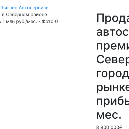
обизнес
Автосервисы
Прод
авто
прем
Севе
город
рынке
прибы
мес.
8 800 000₽