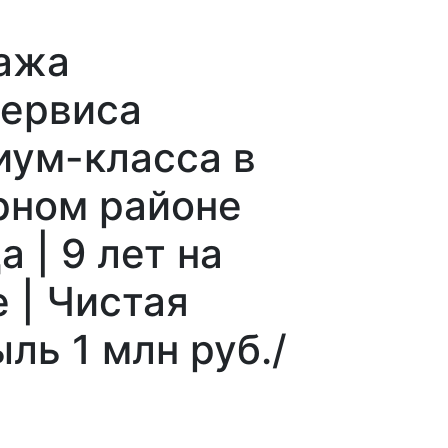
ажа
сервиса
иум-класса в
рном районе
а | 9 лет на
 | Чистая
ль 1 млн руб./