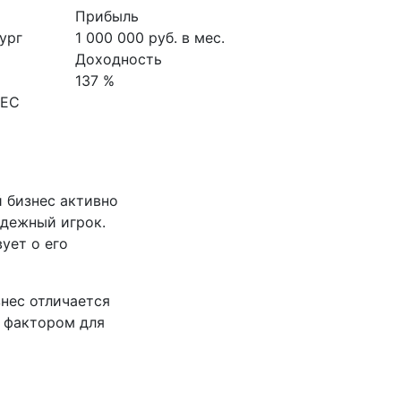
Прибыль
ург
1 000 000 руб. в мес.
Доходность
137 %
НЕС
а
 бизнес активно
адежный игрок.
ует о его
нес отличается
м фактором для