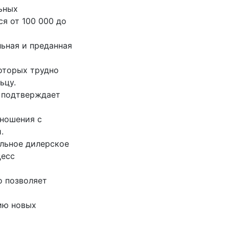
ьных
я от 100 000 до
ьная и преданная
оторых трудно
ьцу.
о подтверждает
тношения с
.
льное дилерское
цесс
о позволяет
нию новых