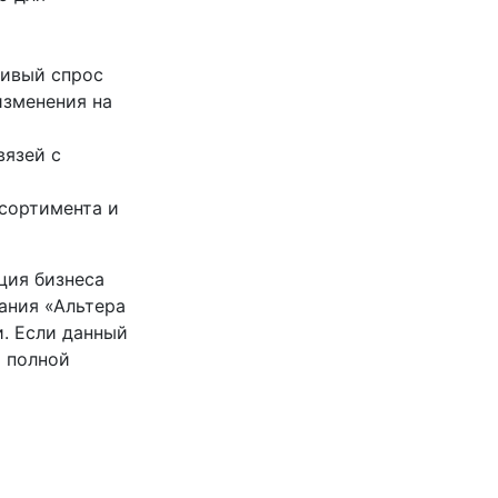
чивый спрос
изменения на
вязей с
сортимента и
ция бизнеса
ания «Альтера
. Если данный
я полной