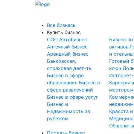
Все бизнесы
Купить бизнес
OOO
Автобизнес
Бизнес по
Аптечный бизнес
активов
Г
Арендный бизнес
и отельны
Банковская,
Готовый б
страховая деят-ть
ключ
Доли
Бизнес в сфере
Интернет
образования
Бизнес в
Карьеры 
сфере развлечений
месторож
Бизнес в сфере услуг
Коммерче
Бизнес и
недвижим
Недвижимость за
Красота и
рубежом
Медицинс
Общепит
Продать бизнес