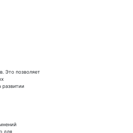
в. Это позволяет
ых
а развитии
омнений
о для