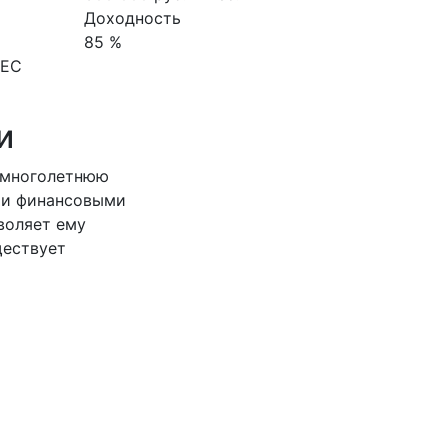
Доходность
85 %
НЕС
и
 многолетнюю
ми финансовыми
воляет ему
ществует