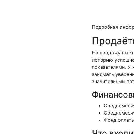
Подробная инфо
Продаёт
На продажу выст
историю успешно
показателями. У 
занимать уверен
значительный по
Финансов
Среднемесяч
Среднемесяч
Фонд оплаты
Что входи