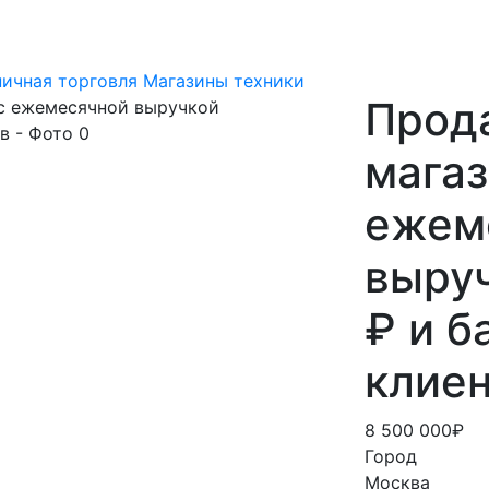
ничная торговля
Магазины техники
Прода
магаз
ежем
выруч
₽ и б
клие
8 500 000₽
Город
Москва