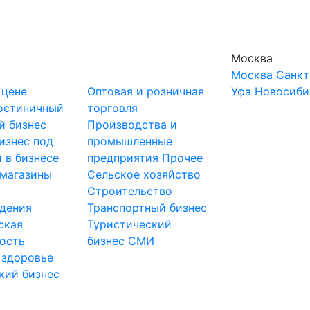
Москва
Москва
Санкт
 цене
Оптовая и розничная
Уфа
Новосиби
остиничный
торговля
й бизнес
Производства и
изнес под
промышленные
 в бизнесе
предприятия
Прочее
-магазины
Сельское хозяйство
и
Строительство
дения
Транспортный бизнес
ская
Туристический
ость
бизнес
СМИ
 здоровье
кий бизнес
ы