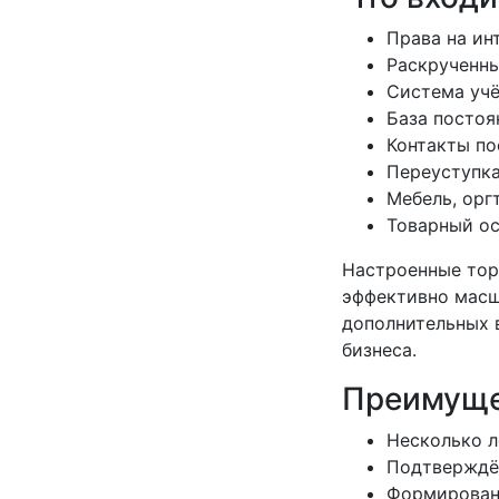
Права на ин
Раскрученны
Система учё
База постоя
Контакты п
Переуступка
Мебель, орг
Товарный ос
Настроенные тор
эффективно масш
дополнительных 
бизнеса.
Преимуще
Несколько л
Подтверждён
Формировани