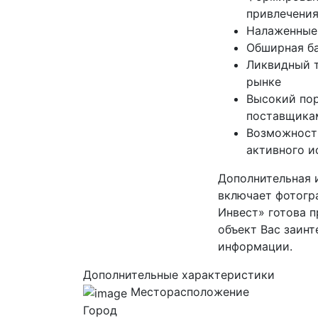
привлечения
Налаженные 
Обширная ба
Ликвидный т
рынке
Высокий пор
поставщика
Возможность
активного и
Дополнительная 
включает фотогр
Инвест» готова 
объект Вас заинт
информации.
Дополнительные характеристики
Месторасположение
Город