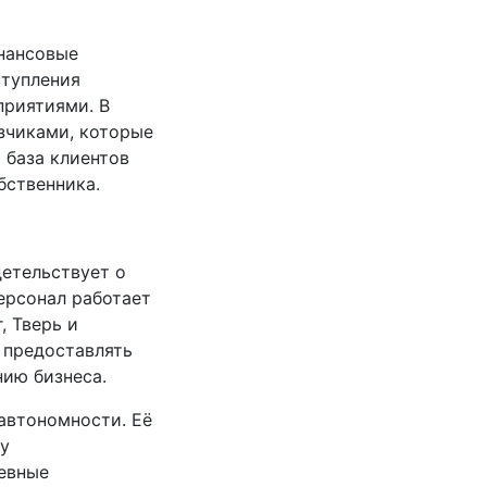
нансовые
ступления
приятиями. В
зчиками, которые
 база клиентов
бственника.
детельствует о
ерсонал работает
, Тверь и
 предоставлять
нию бизнеса.
автономности. Её
цу
евные