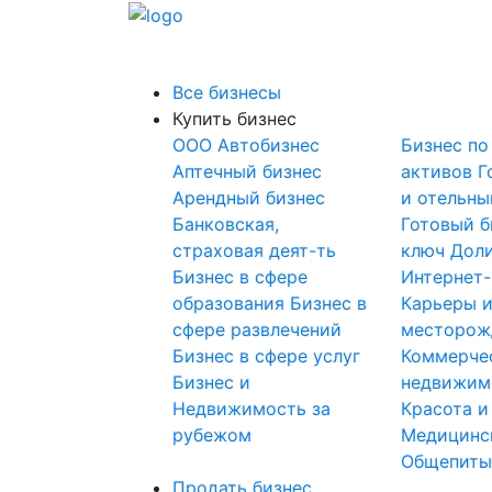
Все бизнесы
Купить бизнес
OOO
Автобизнес
Бизнес по
Аптечный бизнес
активов
Г
Арендный бизнес
и отельны
Банковская,
Готовый б
страховая деят-ть
ключ
Доли
Бизнес в сфере
Интернет
образования
Бизнес в
Карьеры 
сфере развлечений
месторож
Бизнес в сфере услуг
Коммерче
Бизнес и
недвижим
Недвижимость за
Красота и
рубежом
Медицинс
Общепит
Продать бизнес