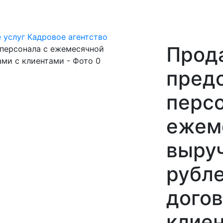
 услуг
Кадровое агентство
Прода
пред
персо
ежем
выруч
рубле
дого
клие