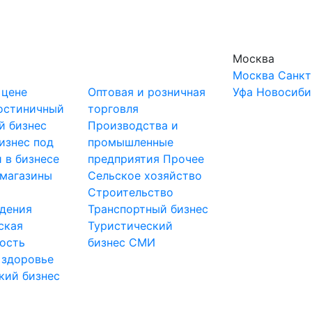
Москва
Москва
Санкт
 цене
Оптовая и розничная
Уфа
Новосиби
остиничный
торговля
й бизнес
Производства и
изнес под
промышленные
 в бизнесе
предприятия
Прочее
-магазины
Сельское хозяйство
и
Строительство
дения
Транспортный бизнес
ская
Туристический
ость
бизнес
СМИ
 здоровье
кий бизнес
ы