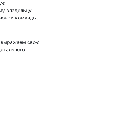
мую
у владельцу.
новой команды.
, выражаем свою
детального