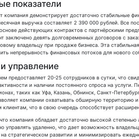
ые показатели
т компания демонстрирует достаточно стабильные фи
есячная выручка составляет 2 390 000 рублей. Все по
основе действующих контрактов с партнёрскими пред
т заключено девять долговременных договоров с зака
овому владельцу при продаже бизнеса. Эта стабильная
чить непрерывность финансовых потоков для нового со
 и управление
ем предоставляет 20-25 сотрудников в сутки, что сви
ктивности и наличии постоянного спроса на услуги. П
ионах, таких как Уфа, Казань, Обнинск, Санкт-Петербург
зволяет компании охватывать обширную территорию и
 клиентам, что в свою очередь способствует расшире
 что компания обладает достаточно высокой степенью 
о управлять удаленно, что дает возможность владель
 на стратегическом развитии и минимизировать ежедн