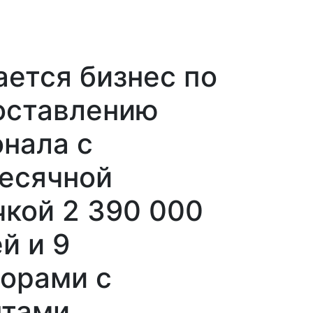
ется бизнес по
оставлению
нала с
есячной
кой 2 390 000
й и 9
ворами с
нтами