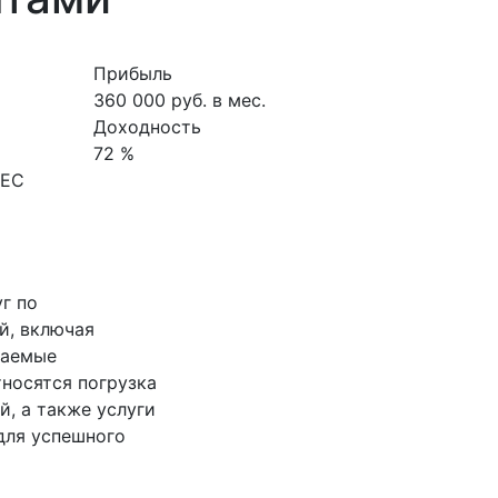
Прибыль
360 000 руб. в мес.
Доходность
72 %
НЕС
г по
й, включая
гаемые
тносятся погрузка
й, а также услуги
для успешного