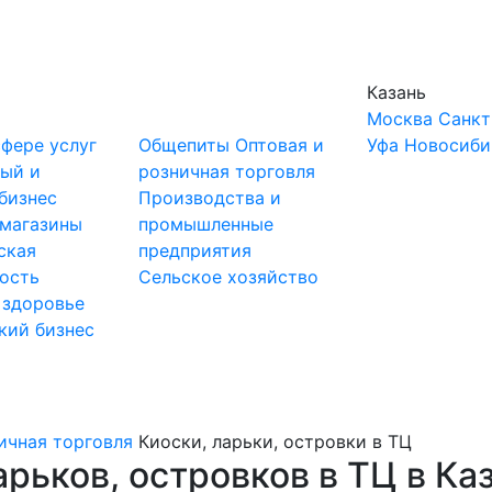
Казань
Москва
Санкт
сфере услуг
Общепиты
Оптовая и
Уфа
Новосиби
ный и
розничная торговля
бизнес
Производства и
-магазины
промышленные
ская
предприятия
ость
Сельское хозяйство
 здоровье
кий бизнес
ичная торговля
Киоски, ларьки, островки в ТЦ
рьков, островков в ТЦ в Ка