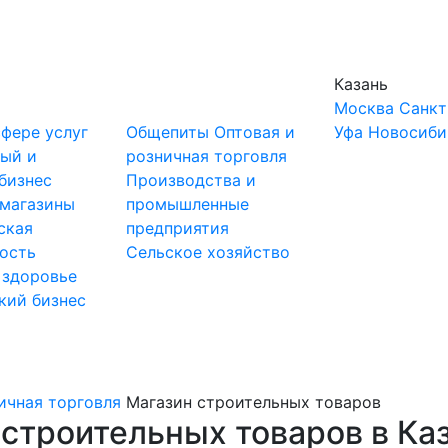
Казань
Москва
Санкт
сфере услуг
Общепиты
Оптовая и
Уфа
Новосиби
ный и
розничная торговля
бизнес
Производства и
-магазины
промышленные
ская
предприятия
ость
Сельское хозяйство
 здоровье
кий бизнес
ичная торговля
Магазин строительных товаров
строительных товаров в Ка