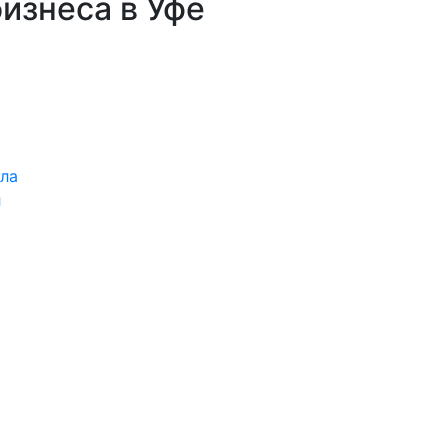
изнеса в Уфе
л