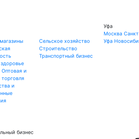
Уфа
Москва
Санкт
-магазины
Сельское хозяйство
Уфа
Новосиби
ская
Строительство
ость
Транспортный бизнес
 здоровье
ы
Оптовая и
 торговля
ства и
нные
тия
ельный бизнес