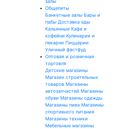
залы
Общепиты
Банкетные залы
Бары и
пабы
Доставка еды
Кальянные
Кафе и
кофейни
Кулинарии и
пекарни
Пиццерии
Уличный фастфуд
Оптовая и розничная
торговля
Детские магазины
Магазин строительных
товаров
Магазины
автозапчастей
Магазины
обуви
Магазины одежды
Магазины пива
Магазины
спортивного питания
Магазины техники
Мебельные магазины