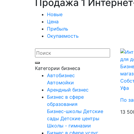
Продажа 1 Интернет
Новые
Цена
Прибыль
Окупаемость
Бизне
Категории бизнеса
магаз
Автобизнес
Собс
Автомойки
Уфа
Арендный бизнес
Бизнес в сфере
По за
образования
Бизнес-школы
Детские
13 50
сады
Детские центры
Школы - гимназии
Бизнес в сфере услуг