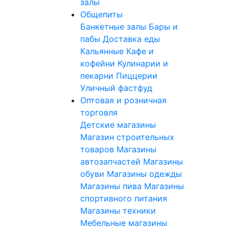
залы
Общепиты
Банкетные залы
Бары и
пабы
Доставка еды
Кальянные
Кафе и
кофейни
Кулинарии и
пекарни
Пиццерии
Уличный фастфуд
Оптовая и розничная
торговля
Детские магазины
Магазин строительных
товаров
Магазины
автозапчастей
Магазины
обуви
Магазины одежды
Магазины пива
Магазины
спортивного питания
Магазины техники
Мебельные магазины