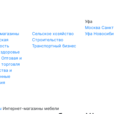
Уфа
Москва
Санкт
-магазины
Сельское хозяйство
Уфа
Новосиби
ская
Строительство
ость
Транспортный бизнес
 здоровье
ы
Оптовая и
 торговля
ства и
нные
тия
ы
Интернет-магазины мебели