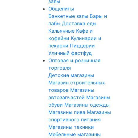
залы
Общепиты
Банкетные залы
Бары и
пабы
Доставка еды
Кальянные
Кафе и
кофейни
Кулинарии и
пекарни
Пиццерии
Уличный фастфуд
Оптовая и розничная
торговля
Детские магазины
Магазин строительных
товаров
Магазины
автозапчастей
Магазины
обуви
Магазины одежды
Магазины пива
Магазины
спортивного питания
Магазины техники
Мебельные магазины