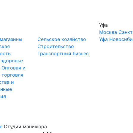
Уфа
Москва
Санкт
-магазины
Сельское хозяйство
Уфа
Новосиби
ская
Строительство
ость
Транспортный бизнес
 здоровье
ы
Оптовая и
 торговля
ства и
нные
тия
е
Студии маникюра