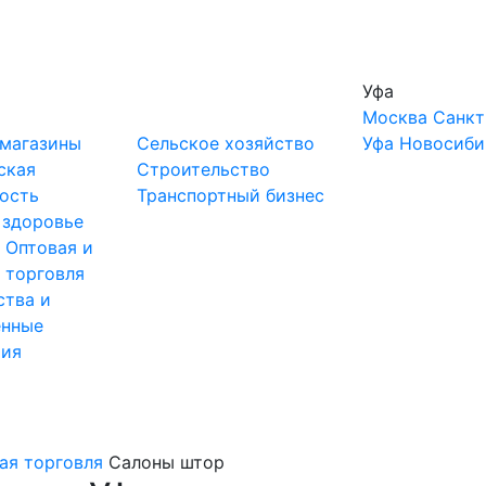
Уфа
Москва
Санкт
-магазины
Сельское хозяйство
Уфа
Новосиби
ская
Строительство
ость
Транспортный бизнес
 здоровье
ы
Оптовая и
 торговля
ства и
нные
тия
ая торговля
Салоны штор