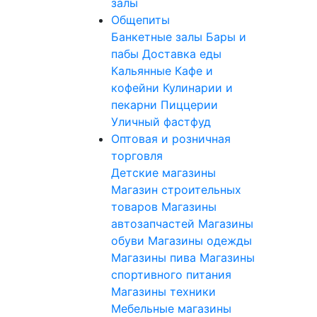
залы
Общепиты
Банкетные залы
Бары и
пабы
Доставка еды
Кальянные
Кафе и
кофейни
Кулинарии и
пекарни
Пиццерии
Уличный фастфуд
Оптовая и розничная
торговля
Детские магазины
Магазин строительных
товаров
Магазины
автозапчастей
Магазины
обуви
Магазины одежды
Магазины пива
Магазины
спортивного питания
Магазины техники
Мебельные магазины