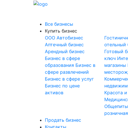
Все бизнесы
Купить бизнес
OOO
Автобизнес
Гостинич
Аптечный бизнес
отельный 
Арендный бизнес
Готовый б
Бизнес в сфере
ключ
Инте
образования
Бизнес в
магазины
сфере развлечений
месторож
Бизнес в сфере услуг
Коммерче
Бизнес по цене
недвижим
активов
Красота и
Медицинс
Общепит
розничная
Продать бизнес
Контакты