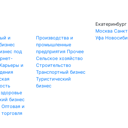
Екатеринбург
Москва
Санкт
ный и
Производства и
Уфа
Новосиби
бизнес
промышленные
изнес под
предприятия
Прочее
рнет-
Сельское хозяйство
Карьеры и
Строительство
дения
Транспортный бизнес
ская
Туристический
ость
бизнес
 здоровье
кий бизнес
ы
Оптовая и
 торговля