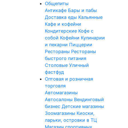
Общепиты
Антикафе
Бары и пабы
Доставка еды
Кальянные
Кафе и кофейни
Кондитерские
Кофе с
собой
Кофейни
Кулинарии
и пекарни
Пиццерии
Рестораны
Рестораны
быстрого питания
Столовые
Уличный
фастфуд
Оптовая и розничная
торговля
Автомагазины
Автосалоны
Вендинговый
бизнес
Детские магазины
Зоомагазины
Киоски,
ларьки, островки в ТЦ
Магазин спортивных