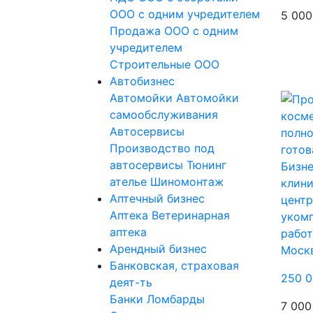
ООО с одним учредителем
5 000
Продажа ООО с одним
учредителем
Строительные ООО
Автобизнес
Автомойки
Автомойки
самообслуживания
Автосервисы
Производство под
автосервисы
Тюнинг
Бизне
ателье
Шиномонтаж
клини
Аптечный бизнес
центр
Аптека
Ветеринарная
укомп
аптека
работ
Арендный бизнес
Моск
Банковская, страховая
250 0
деят-ть
Банки
Ломбарды
7 000