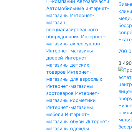
IT-компании
Автозапчасти
Бизне
Автомобильные интернет-
клини
магазины
Интернет-
медиц
магазин
бесср
специализированного
совр
оборудования
Интернет-
Екате
магазины аксессуаров
Интернет-магазины
700 0
дверей
Интернет-
8 490
магазины детских
товаров
Интернет-
магазины для взрослых
Интернет-магазины
зоотоваров
Интернет-
магазины косметики
Бизне
Интернет-магазины
клини
мебели
Интернет-
медиц
магазины обуви
Интернет-
бесср
магазины одежды