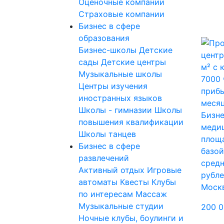
Оценочные компании
Страховые компании
Бизнес в сфере
образования
Бизнес-школы
Детские
сады
Детские центры
Музыкальные школы
Центры изучения
иностранных языков
Школы - гимназии
Школы
Бизне
повышения квалификации
медиц
Школы танцев
площа
Бизнес в сфере
базой
развлечений
сред
Активный отдых
Игровые
рубле
автоматы
Квесты
Клубы
Моск
по интересам
Массаж
Музыкальные студии
200 0
Ночные клубы, боулинги и