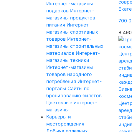
совр
Интернет-магазины
Екате
подарков
Интернет-
магазины продуктов
700 0
питания
Интернет-
магазины спортивных
8 490
товаров
Интернет-
магазины строительных
материалов
Интернет-
магазины техники
Интернет-магазины
товаров народного
потребления
Интернет-
порталы
Сайты по
Бизне
бронированию билетов
косме
Цветочные интернет-
Центр
магазины
аренд
Карьеры и
стаби
месторождения
инди
Добыча полезных
кажд