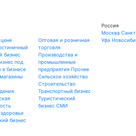
Россия
Москва
Санкт
 цене
Оптовая и розничная
Уфа
Новосиби
остиничный
торговля
й бизнес
Производства и
изнес под
промышленные
 в бизнесе
предприятия
Прочее
-магазины
Сельское хозяйство
и
Строительство
дения
Транспортный бизнес
ская
Туристический
ость
бизнес
СМИ
 здоровье
кий бизнес
ы