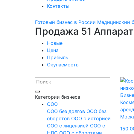
Контакты
Готовый бизнес в России
Медицинский б
Продажа 51 Аппарат
Новые
Цена
Прибыль
Окупаемость
Бизне
Категории бизнеса
Косме
OOO
арен
ООО без долгов
ООО без
Моск
оборотов
ООО с историей
ООО с лицензией
ООО с
150 0
НДС
ООО с оборотами