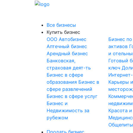
Все бизнесы
Купить бизнес
OOO
Автобизнес
Бизнес по
Аптечный бизнес
активов
Г
Арендный бизнес
и отельны
Банковская,
Готовый б
страховая деят-ть
ключ
Доли
Бизнес в сфере
Интернет
образования
Бизнес в
Карьеры 
сфере развлечений
месторож
Бизнес в сфере услуг
Коммерче
Бизнес и
недвижим
Недвижимость за
Красота и
рубежом
Медицинс
Общепит
Продать бизнес