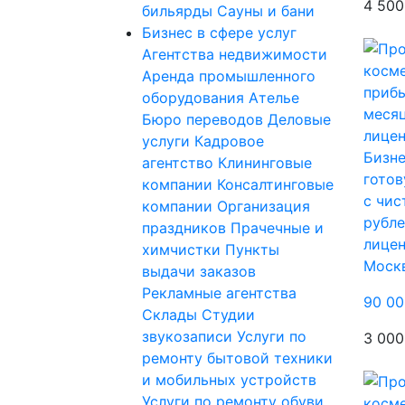
4 500
бильярды
Сауны и бани
Бизнес в сфере услуг
Агентства недвижимости
Аренда промышленного
оборудования
Ателье
Бюро переводов
Деловые
услуги
Кадровое
Бизне
агентство
Клининговые
готов
компании
Консалтинговые
с чис
компании
Организация
рубле
праздников
Прачечные и
лице
химчистки
Пункты
Моск
выдачи заказов
Рекламные агентства
90 00
Склады
Студии
звукозаписи
Услуги по
3 000
ремонту бытовой техники
и мобильных устройств
Услуги по ремонту обуви