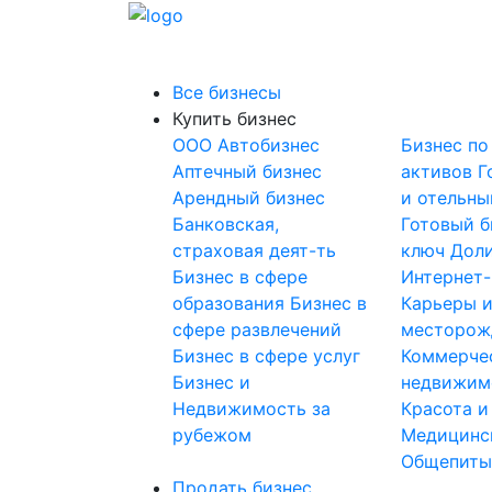
Все бизнесы
Купить бизнес
OOO
Автобизнес
Бизнес по
Аптечный бизнес
активов
Г
Арендный бизнес
и отельны
Банковская,
Готовый б
страховая деят-ть
ключ
Доли
Бизнес в сфере
Интернет
образования
Бизнес в
Карьеры 
сфере развлечений
месторож
Бизнес в сфере услуг
Коммерче
Бизнес и
недвижим
Недвижимость за
Красота и
рубежом
Медицинс
Общепит
Продать бизнес