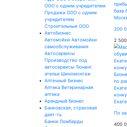
прибы
ООО с одним учредителем
база 
Продажа ООО с одним
Моск
учредителем
Строительные ООО
200 0
Автобизнес
Автомойки
Автомойки
2 500
самообслуживания
Автосервисы
Производство под
автосервисы
Тюнинг
ателье
Шиномонтаж
Бизне
Аптечный бизнес
по ре
Аптека
Ветеринарная
Екате
аптека
конку
Арендный бизнес
Екате
Банковская, страховая
По за
деят-ть
Банки
Ломбарды
400 0