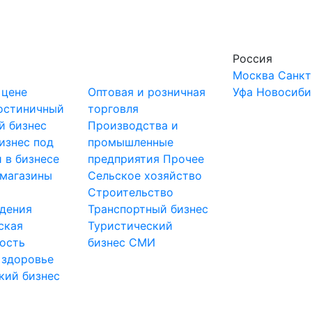
Россия
Москва
Санкт
 цене
Оптовая и розничная
Уфа
Новосиби
остиничный
торговля
й бизнес
Производства и
изнес под
промышленные
 в бизнесе
предприятия
Прочее
-магазины
Сельское хозяйство
и
Строительство
дения
Транспортный бизнес
ская
Туристический
ость
бизнес
СМИ
 здоровье
кий бизнес
ы