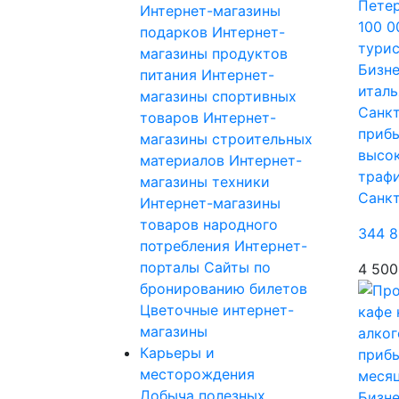
Интернет-магазины
подарков
Интернет-
магазины продуктов
Бизне
питания
Интернет-
италь
магазины спортивных
Санкт
товаров
Интернет-
прибы
магазины строительных
высо
материалов
Интернет-
траф
магазины техники
Санк
Интернет-магазины
товаров народного
344 8
потребления
Интернет-
порталы
Сайты по
4 500
бронированию билетов
Цветочные интернет-
магазины
Карьеры и
месторождения
Добыча полезных
Бизне