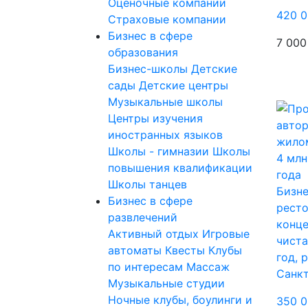
Оценочные компании
420 0
Страховые компании
Бизнес в сфере
7 000
образования
Бизнес-школы
Детские
сады
Детские центры
Музыкальные школы
Центры изучения
иностранных языков
Школы - гимназии
Школы
повышения квалификации
Школы танцев
Бизне
Бизнес в сфере
ресто
развлечений
конце
Активный отдых
Игровые
чиста
автоматы
Квесты
Клубы
год, 
по интересам
Массаж
Санк
Музыкальные студии
Ночные клубы, боулинги и
350 0