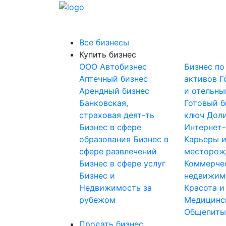
Все бизнесы
Купить бизнес
OOO
Автобизнес
Бизнес по
Аптечный бизнес
активов
Г
Арендный бизнес
и отельны
Банковская,
Готовый б
страховая деят-ть
ключ
Доли
Бизнес в сфере
Интернет
образования
Бизнес в
Карьеры 
сфере развлечений
месторож
Бизнес в сфере услуг
Коммерче
Бизнес и
недвижим
Недвижимость за
Красота и
рубежом
Медицинс
Общепит
Продать бизнес